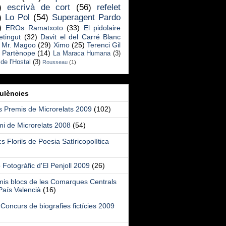
)
escrivà de cort
(56)
refelet
)
Lo Pol
(54)
Superagent Pardo
)
EROs Ramatxoto
(33)
El pidolaire
etingut
(32)
Davit el del Carré Blanc
Mr. Magoo
(29)
Ximo
(25)
Terenci Gil
Partènope
(14)
La Maraca Humana
(3)
 de l'Hostal
(3)
Rousseau
(1)
tulències
 Premis de Microrelats 2009
(102)
i de Microrelats 2008
(54)
cs Florils de Poesia Satíricopolítica
 Fotogràfic d'El Penjoll 2009
(26)
mis blocs de les Comarques Centrals
País Valencià
(16)
Concurs de biografies fictícies 2009