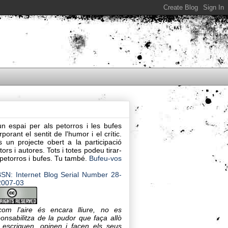
n espai per als petorros i les bufes
rporant el sentit de l'humor i el crític.
 un projecte obert a la participació
tors i autores. Tots i totes podeu tirar-
petorros i bufes. Tu també.
Bufeu-vos
com l'aire és encara lliure,
no es
onsabilitza de la pudor que faça allò
 escriguen, opinen i facen e
ls seus