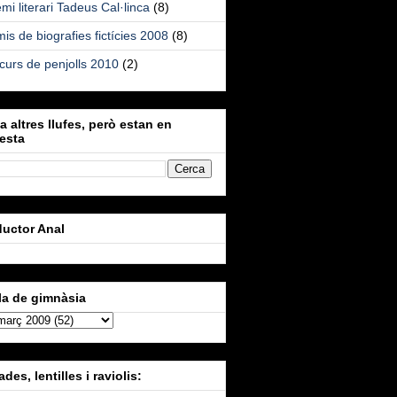
emi literari Tadeus Cal·linca
(8)
is de biografies fictícies 2008
(8)
urs de penjolls 2010
(2)
a altres llufes, però estan en
esta
ductor Anal
la de gimnàsia
des, lentilles i raviolis: