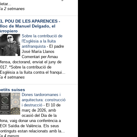
ietar...
Fa 2 setmanes
EL POU DE LES APARENCES -
Bloc de Manuel Delgado, el
Arropiero
Sobre la contribució de
l'Església a la lluita
antifranquista
-
El padre
José María Llanos
Comentari per Arnau
ensa, doctorand, enviat el juny de
017. *Sobre la contribució de
'Església a la lluita contra el franqui...
Fa 4 setmanes
petits suises
Dones tardoromanes i
arquitectura: construcció
i destrucció
-
El 10 de
març de 2026, amb
ocasió del Dia de la
Dona, vaig donar una conferència a
'EOI Saïdia de València. Els seus
ontinguts estan relacionats amb la...
Fa 4 mesos