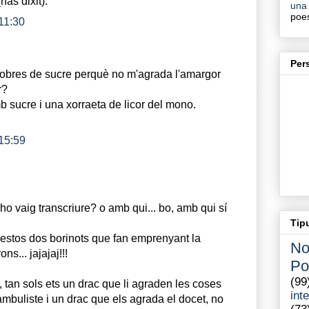
as dixit).
una 
poe
 11:30
Per
obres de sucre perquè no m'agrada l'amargor
r?
 sucre i una xorraeta de licor del mono.
 15:59
o vaig transcriure? o amb qui... bo, amb qui sí
Tip
 "estos dos borinots que fan emprenyant la
No
ons... jajajaj!!!
Po
(99
r, tan sols ets un drac que li agraden les coses
int
ambuliste i un drac que els agrada el docet, no