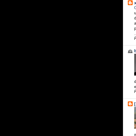
C
u
d
a
p
.
F
d
e
m