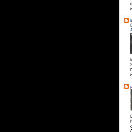
d
M
2
l
l
c