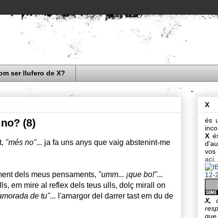
om ser llufero de X?
X
és u
 no? (8)
inco
X
és
t,
"més no"...
ja fa uns anys que vaig abstenint-me
d'au
vos 
ací
.
moment dels meus pensaments,
"umm... ¡que bo!"...
s, em mire al reflex dels teus ulls, dolç mirall on
amorada de tu"...
l'amargor del darrer tast em du de
X,
resp
que