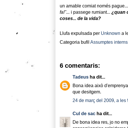
un amable comiat només pague... 
fa!"...
i passege rumiant...
¿quan c
coses... de la vida?
Llufa expulsada per
Unknown
a l
Categoria bufil
Assumptes interns
6 comentaris:
Tadeus
ha dit...
Bona idea això d'emprenya
que desitgem.
24 de març del 2009, a les 
Cul de sac
ha dit...
De bona idea res, jo no emp