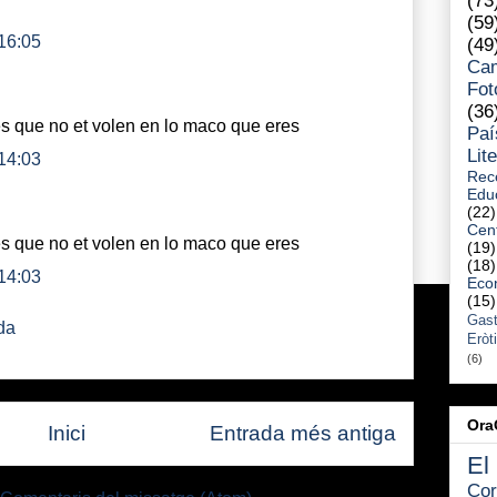
(73
(59
 16:05
(49
Ca
Fot
(36
s que no et volen en lo maco que eres
Paí
Lit
 14:03
Rec
Edu
(22)
Cent
s que no et volen en lo maco que eres
(19)
(18)
 14:03
Eco
(15)
Gast
da
Eròt
(6)
Ora
Inici
Entrada més antiga
El
Cor