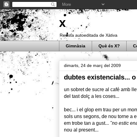
x
Revista autoeditada de Xàtiva
Gimnàsia
Què és X?
C
dimarts, 24 de març del 2009
dubtes existencials... o
un sobret de sucre al café amb lle
del tast dolç a les coses...
bec... i el glop em trau per un 
sols uns segons, de nou torne a ell
em trobe tan a gust...
"no estic en
nou al present...