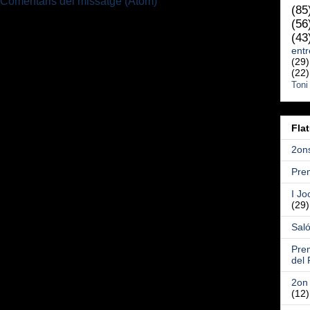
Comentaris del missatge (Atom)
(85
(56
(43
entr
(29)
(22)
Toni
Fla
2ons
Prem
I Jo
(29)
Saló
Pre
del 
2on 
(12)