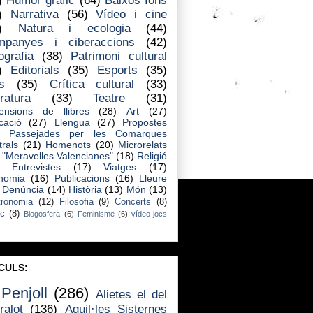
)
Humor gràfic
(64)
Baixos fons
)
Narrativa
(56)
Vídeo i cine
)
Natura i ecologia
(44)
mpanyes i ciberaccions
(42)
ografia
(38)
Patrimoni cultural
)
Editorials
(35)
Esports
(35)
s
(35)
Crítica cultural
(33)
eratura
(33)
Teatre
(31)
ensions de llibres
(28)
Art
(27)
cació
(27)
Llengua
(27)
Propostes
Passejades per les Comarques
rals
(21)
Homenots
(20)
Microrelats
"Meravelles Valencianes"
(18)
Religió
Entrevistes
(17)
Viatges
(17)
nomia
(16)
Publicacions
(16)
Lleure
Denúncia
(14)
Història
(13)
Món
(13)
ronomia
(12)
Filosofia
(9)
Concerts
(8)
ic
(8)
Blogosfera
(6)
Feminisme
(6)
vídeo-jocs
CULS:
 Penjoll
(286)
Alietes el del
ralot
(136)
Aquil·les Sisternes