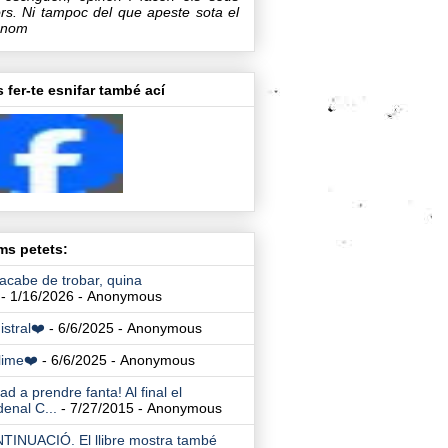
rs. Ni tampoc del que apeste sota el
 nom
 fer-te esnifar també ací
ims petets:
acabe de trobar, quina
- 1/16/2026
- Anonymous
stral❤️
- 6/6/2025
- Anonymous
lime❤️
- 6/6/2025
- Anonymous
ad a prendre fanta! Al final el
enal C...
- 7/27/2015
- Anonymous
TINUACIÓ. El llibre mostra també