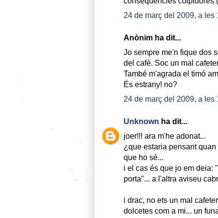
conseqüencies colpidores (n
24 de març del 2009, a les
Anònim ha dit...
Jo sempre me'n fique dos s
del cafè. Soc un mal cafete
També m'agrada el timó amb
És estrany! no?
24 de març del 2009, a les
Unknown
ha dit...
joer!!! ara m'he adonat...
¿que estaria pensant quan h
que ho sé...
i el cas és que jo em deia:
porta"... a l'altra aviseu cabr
i drac, no ets un mal cafete
dolcetes com a mi... un fun