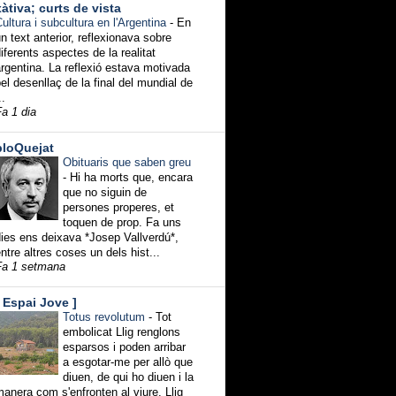
xàtiva; curts de vista
ultura i subcultura en l'Argentina
-
En
n text anterior, reflexionava sobre
iferents aspectes de la realitat
rgentina. La reflexió estava motivada
el desenllaç de la final del mundial de
..
a 1 dia
bloQuejat
Obituaris que saben greu
-
Hi ha morts que, encara
que no siguin de
persones properes, et
toquen de prop. Fa uns
ies ens deixava *Josep Vallverdú*,
ntre altres coses un dels hist...
Fa 1 setmana
[ Espai Jove ]
Totus revolutum
-
Tot
embolicat Llig renglons
esparsos i poden arribar
a esgotar-me per allò que
diuen, de qui ho diuen i la
anera com s'enfronten al viure. Llig