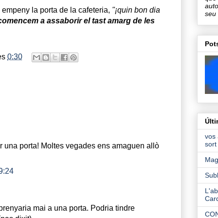
auto
empeny la porta de la cafeteria,
"¡quin bon dia
seu
omencem a assaborir el tast amarg de les
Pots
es
0:30
Últ
vos 
sort
r una porta! Moltes vegades ens amaguen allò
Magi
9:24
Sub
L'ab
Card
renyaria mai a una porta. Podria tindre
CON