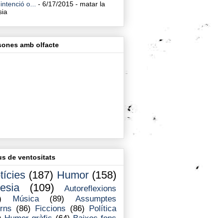
intenció o...
- 6/17/2015
- matar la
sia
sones amb olfacte
us de ventositats
tícies
(187)
Humor
(158)
esia
(109)
Autoreflexions
)
Música
(89)
Assumptes
erns
(86)
Ficcions
(86)
Política