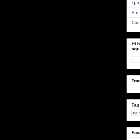
I pr
Prem
Conc
Hi h
aqu
Tra
Tau
Fava